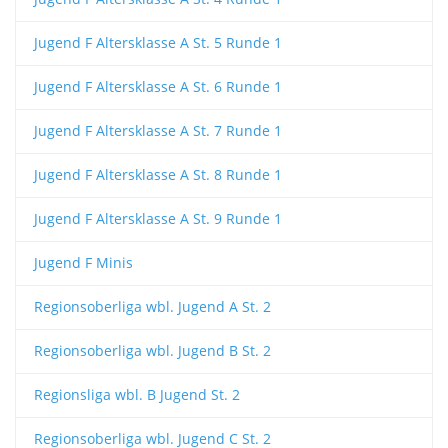
Jugend F Altersklasse A St. 5 Runde 1
Jugend F Altersklasse A St. 6 Runde 1
Jugend F Altersklasse A St. 7 Runde 1
Jugend F Altersklasse A St. 8 Runde 1
Jugend F Altersklasse A St. 9 Runde 1
Jugend F Minis
Regionsoberliga wbl. Jugend A St. 2
Regionsoberliga wbl. Jugend B St. 2
Regionsliga wbl. B Jugend St. 2
Regionsoberliga wbl. Jugend C St. 2