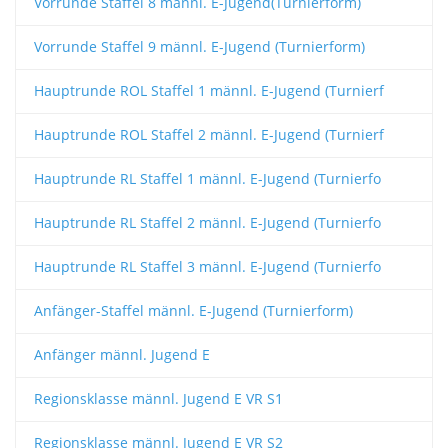
Vorrunde Staffel 8 männl. E-Jugend(Turnierform)
Vorrunde Staffel 9 männl. E-Jugend (Turnierform)
Hauptrunde ROL Staffel 1 männl. E-Jugend (Turnierf
Hauptrunde ROL Staffel 2 männl. E-Jugend (Turnierf
Hauptrunde RL Staffel 1 männl. E-Jugend (Turnierfo
Hauptrunde RL Staffel 2 männl. E-Jugend (Turnierfo
Hauptrunde RL Staffel 3 männl. E-Jugend (Turnierfo
Anfänger-Staffel männl. E-Jugend (Turnierform)
Anfänger männl. Jugend E
Regionsklasse männl. Jugend E VR S1
Regionsklasse männl. Jugend E VR S2