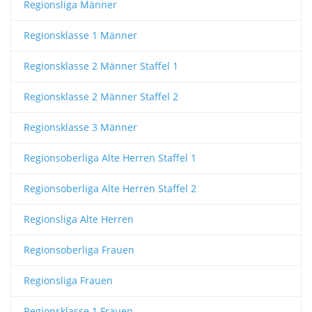
Regionsliga Männer
Regionsklasse 1 Männer
Regionsklasse 2 Männer Staffel 1
Regionsklasse 2 Männer Staffel 2
Regionsklasse 3 Männer
Regionsoberliga Alte Herren Staffel 1
Regionsoberliga Alte Herren Staffel 2
Regionsliga Alte Herren
Regionsoberliga Frauen
Regionsliga Frauen
Regionsklasse 1 Frauen