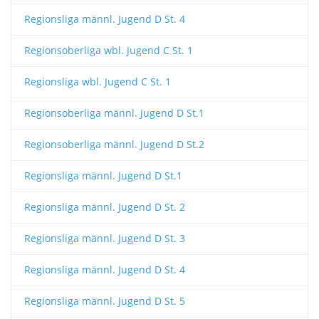
Regionsliga männl. Jugend D St. 4
Regionsoberliga wbl. Jugend C St. 1
Regionsliga wbl. Jugend C St. 1
Regionsoberliga männl. Jugend D St.1
Regionsoberliga männl. Jugend D St.2
Regionsliga männl. Jugend D St.1
Regionsliga männl. Jugend D St. 2
Regionsliga männl. Jugend D St. 3
Regionsliga männl. Jugend D St. 4
Regionsliga männl. Jugend D St. 5