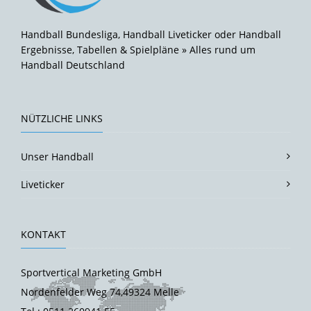
Handball Bundesliga, Handball Liveticker oder Handball
Ergebnisse, Tabellen & Spielpläne » Alles rund um
Handball Deutschland
NÜTZLICHE LINKS
Unser Handball
Liveticker
KONTAKT
Sportvertical Marketing GmbH
Nordenfelder Weg 74,49324 Melle