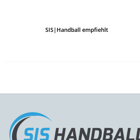
SIS|Handball empfiehlt