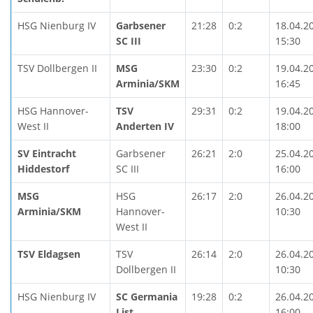
HSG Nienburg IV
Garbsener
21:28
0:2
18.04.2
SC III
15:30
TSV Dollbergen II
MSG
23:30
0:2
19.04.2
Arminia/SKM
16:45
HSG Hannover-
TSV
29:31
0:2
19.04.2
West II
Anderten IV
18:00
SV Eintracht
Garbsener
26:21
2:0
25.04.2
Hiddestorf
SC III
16:00
MSG
HSG
26:17
2:0
26.04.2
Arminia/SKM
Hannover-
10:30
West II
TSV Eldagsen
TSV
26:14
2:0
26.04.2
Dollbergen II
10:30
HSG Nienburg IV
SC Germania
19:28
0:2
26.04.2
List
16:00