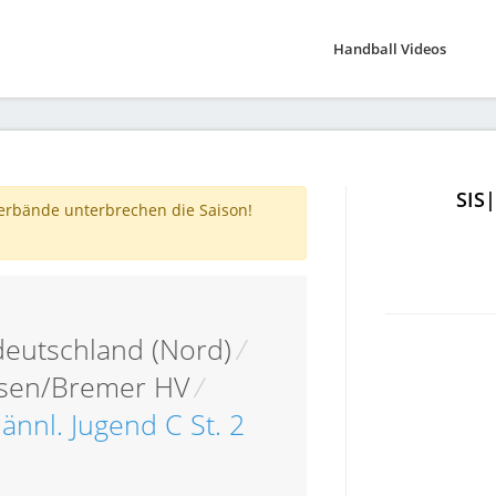
Handball Videos
SIS
verbände unterbrechen die Saison!
eutschland (Nord)
/
hsen/Bremer HV
/
ännl. Jugend C St. 2