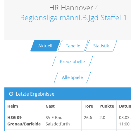
HR Hannover
/
Regionsliga männl.B.Jgd Staffel 1
Aktuell
Tabelle
Statistik
Kreuztabelle
Alle Spiele
Letzte Ergebnisse
Heim
Gast
Tore
Punkte
Datu
HSG 09
SV E Bad
26:6
2:0
08.03
Gronau/Barfelde
Salzdetfurth
11:00