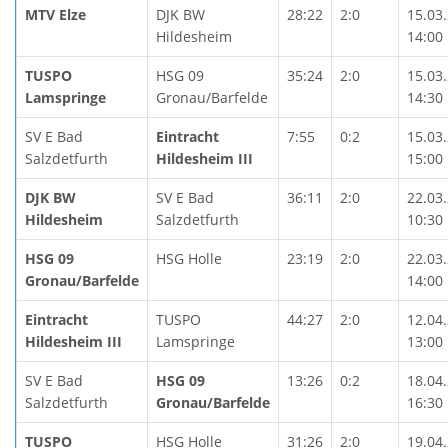
MTV Elze
DJK BW
28:22
2:0
15.03
Hildesheim
14:00
TUSPO
HSG 09
35:24
2:0
15.03
Lamspringe
Gronau/Barfelde
14:30
SV E Bad
Eintracht
7:55
0:2
15.03
Salzdetfurth
Hildesheim III
15:00
DJK BW
SV E Bad
36:11
2:0
22.03
Hildesheim
Salzdetfurth
10:30
HSG 09
HSG Holle
23:19
2:0
22.03
Gronau/Barfelde
14:00
Eintracht
TUSPO
44:27
2:0
12.04
Hildesheim III
Lamspringe
13:00
SV E Bad
HSG 09
13:26
0:2
18.04
Salzdetfurth
Gronau/Barfelde
16:30
TUSPO
HSG Holle
31:26
2:0
19.04