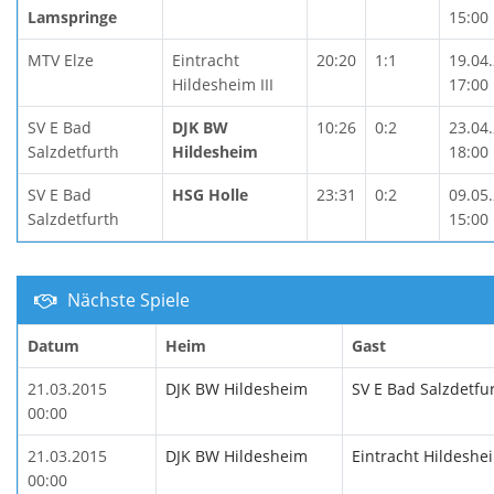
Lamspringe
15:00
MTV Elze
Eintracht
20:20
1:1
19.04
Hildesheim III
17:00
SV E Bad
DJK BW
10:26
0:2
23.04
Salzdetfurth
Hildesheim
18:00
SV E Bad
HSG Holle
23:31
0:2
09.05
Salzdetfurth
15:00
Nächste Spiele
Datum
Heim
Gast
21.03.2015
DJK BW Hildesheim
SV E Bad Salzdetfu
00:00
21.03.2015
DJK BW Hildesheim
Eintracht Hildeshei
00:00