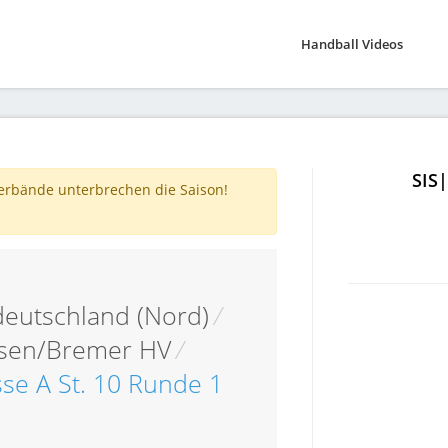
Handball Videos
SIS
verbände unterbrechen die Saison!
eutschland (Nord)
/
hsen/Bremer HV
/
sse A St. 10 Runde 1