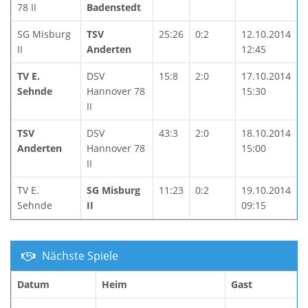
78 II
Badenstedt
SG Misburg
TSV
25:26
0:2
12.10.2014
II
Anderten
12:45
TV E.
DSV
15:8
2:0
17.10.2014
Sehnde
Hannover 78
15:30
II
TSV
DSV
43:3
2:0
18.10.2014
Anderten
Hannover 78
15:00
II
TV E.
SG Misburg
11:23
0:2
19.10.2014
Sehnde
II
09:15
Nächste Spiele
Datum
Heim
Gast