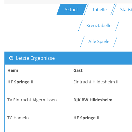
Aktuell
Tabelle
Statis
Kreuztabelle
Alle Spiele
Letzte Ergebnisse
Heim
Gast
HF Springe II
Eintracht Hildesheim II
TV Eintracht Algermissen
DJK BW Hildesheim
TC Hameln
HF Springe II