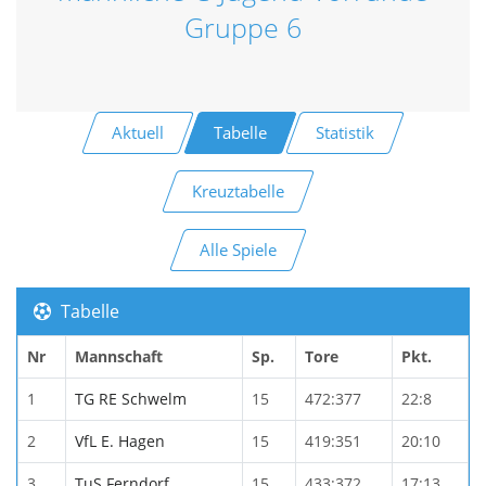
Gruppe 6
Aktuell
Tabelle
Statistik
Kreuztabelle
Alle Spiele
Tabelle
Nr
Mannschaft
Sp.
Tore
Pkt.
1
TG RE Schwelm
15
472:377
22:8
2
VfL E. Hagen
15
419:351
20:10
3
TuS Ferndorf
15
433:372
17:13