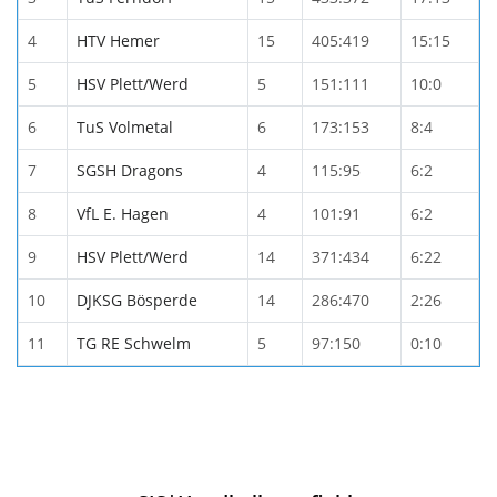
4
HTV Hemer
15
405:419
15:15
5
HSV Plett/Werd
5
151:111
10:0
6
TuS Volmetal
6
173:153
8:4
7
SGSH Dragons
4
115:95
6:2
8
VfL E. Hagen
4
101:91
6:2
9
HSV Plett/Werd
14
371:434
6:22
10
DJKSG Bösperde
14
286:470
2:26
11
TG RE Schwelm
5
97:150
0:10