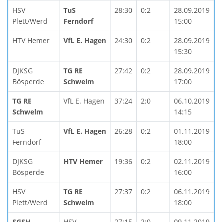
HSV
TuS
28:30
0:2
28.09.2019
Plett/Werd
Ferndorf
15:00
HTV Hemer
VfL E. Hagen
24:30
0:2
28.09.2019
15:30
DJKSG
TG RE
27:42
0:2
28.09.2019
Bösperde
Schwelm
17:00
TG RE
VfL E. Hagen
37:24
2:0
06.10.2019
Schwelm
14:15
TuS
VfL E. Hagen
26:28
0:2
01.11.2019
Ferndorf
18:00
DJKSG
HTV Hemer
19:36
0:2
02.11.2019
Bösperde
16:00
HSV
TG RE
27:37
0:2
06.11.2019
Plett/Werd
Schwelm
18:00
SGSH
HSV
27:15
2:0
09.11.2019