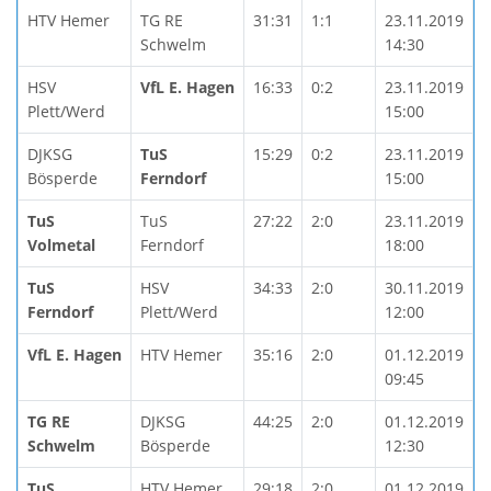
HTV Hemer
TG RE
31:31
1:1
23.11.2019
Schwelm
14:30
HSV
VfL E. Hagen
16:33
0:2
23.11.2019
Plett/Werd
15:00
DJKSG
TuS
15:29
0:2
23.11.2019
Bösperde
Ferndorf
15:00
TuS
TuS
27:22
2:0
23.11.2019
Volmetal
Ferndorf
18:00
TuS
HSV
34:33
2:0
30.11.2019
Ferndorf
Plett/Werd
12:00
VfL E. Hagen
HTV Hemer
35:16
2:0
01.12.2019
09:45
TG RE
DJKSG
44:25
2:0
01.12.2019
Schwelm
Bösperde
12:30
TuS
HTV Hemer
29:18
2:0
01.12.2019