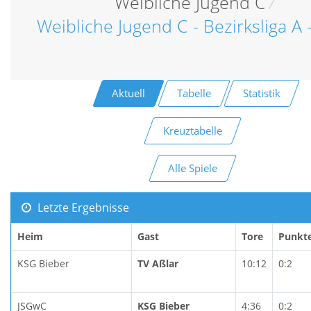
Weibliche Jugend C
/
Weibliche Jugend C - Bezirksliga A 
Aktuell
Tabelle
Statistik
Kreuztabelle
Alle Spiele
Letzte Ergebnisse
Heim
Gast
Tore
Punkt
KSG Bieber
TV Aßlar
10:12
0:2
JSGwC
KSG Bieber
4:36
0:2