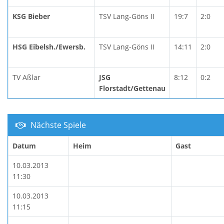
KSG Bieber
TSV Lang-Göns II
19:7
2:0
HSG Eibelsh./Ewersb.
TSV Lang-Göns II
14:11
2:0
TV Aßlar
JSG
8:12
0:2
Florstadt/Gettenau
Nächste Spiele
Datum
Heim
Gast
10.03.2013
11:30
10.03.2013
11:15