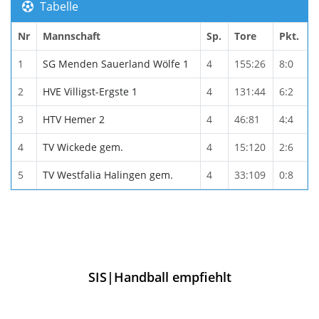
Tabelle
Nr
Mannschaft
Sp.
Tore
Pkt.
1
SG Menden Sauerland Wölfe 1
4
155:26
8:0
2
HVE Villigst-Ergste 1
4
131:44
6:2
3
HTV Hemer 2
4
46:81
4:4
4
TV Wickede gem.
4
15:120
2:6
5
TV Westfalia Halingen gem.
4
33:109
0:8
SIS|Handball empfiehlt