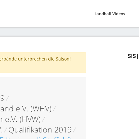
Handball Videos
SIS
verbände unterbrechen die Saison!
19
/
and e.V. (WHV)
/
 e.V. (HVW)
/
.
/
Qualifikation 2019
/