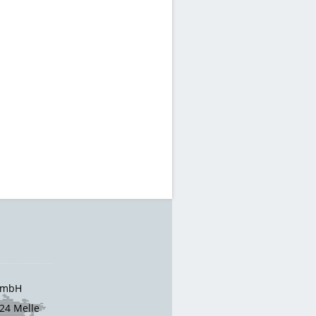
 GmbH
24 Melle