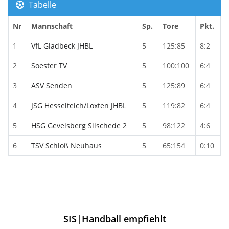
Tabelle
Nr
Mannschaft
Sp.
Tore
Pkt.
1
VfL Gladbeck JHBL
5
125:85
8:2
2
Soester TV
5
100:100
6:4
3
ASV Senden
5
125:89
6:4
4
JSG Hesselteich/Loxten JHBL
5
119:82
6:4
5
HSG Gevelsberg Silschede 2
5
98:122
4:6
6
TSV Schloß Neuhaus
5
65:154
0:10
SIS|Handball empfiehlt