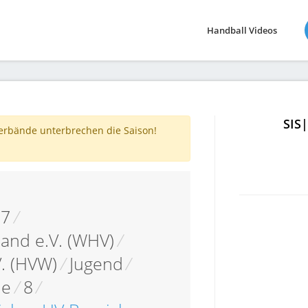
Handball Videos
SIS
verbände unterbrechen die Saison!
17
/
and e.V. (WHV)
/
. (HVW)
/
Jugend
/
le
/
8
/