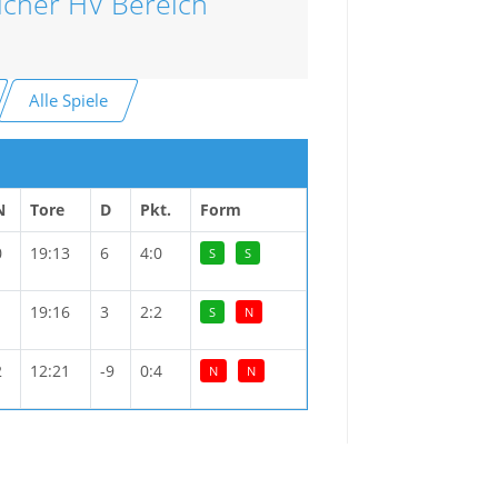
icher HV Bereich
Alle Spiele
N
Tore
D
Pkt.
Form
0
19:13
6
4:0
S
S
1
19:16
3
2:2
S
N
2
12:21
-9
0:4
N
N