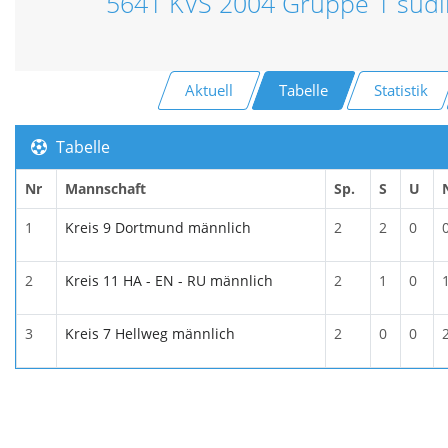
5641 KVS 2004 Gruppe 1 südl
Aktuell
Tabelle
Statistik
Tabelle
Nr
Mannschaft
Sp.
S
U
1
Kreis 9 Dortmund männlich
2
2
0
2
Kreis 11 HA - EN - RU männlich
2
1
0
3
Kreis 7 Hellweg männlich
2
0
0