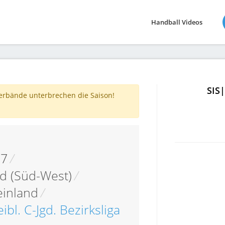
Handball Videos
SIS
verbände unterbrechen die Saison!
17
/
d (Süd-West)
/
einland
/
ibl. C-Jgd. Bezirksliga