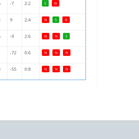
6
-7
2:2
S
N
2
9
2:4
N
S
N
6
-9
2:6
N
N
S
-72
0:6
N
N
N
3
-55
0:8
N
N
N