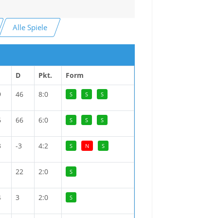
Alle Spiele
D
Pkt.
Form
9
46
8:0
S
S
S
6
66
6:0
S
S
S
3
-3
4:2
S
N
S
22
2:0
S
4
3
2:0
S