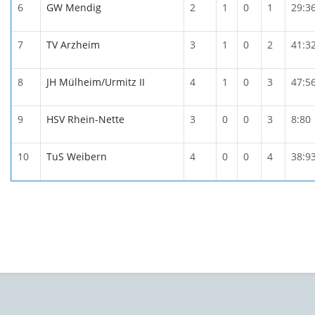
6
GW Mendig
2
1
0
1
29:3
7
TV Arzheim
3
1
0
2
41:3
8
JH Mülheim/Urmitz II
4
1
0
3
47:5
9
HSV Rhein-Nette
3
0
0
3
8:80
10
TuS Weibern
4
0
0
4
38:9