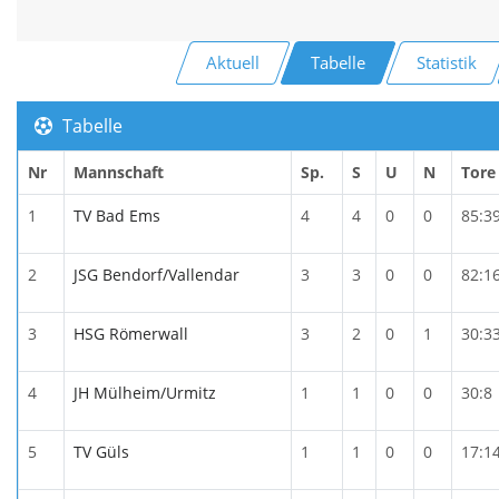
Aktuell
Tabelle
Statistik
Tabelle
Nr
Mannschaft
Sp.
S
U
N
Tore
1
TV Bad Ems
4
4
0
0
85:3
2
JSG Bendorf/Vallendar
3
3
0
0
82:1
3
HSG Römerwall
3
2
0
1
30:3
4
JH Mülheim/Urmitz
1
1
0
0
30:8
5
TV Güls
1
1
0
0
17:1