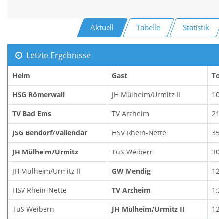
Aktuell
Tabelle
Statistik
Letzte Ergebnisse
Heim
Gast
T
HSG Römerwall
JH Mülheim/Urmitz II
10
TV Bad Ems
TV Arzheim
21
JSG Bendorf/Vallendar
HSV Rhein-Nette
35
JH Mülheim/Urmitz
TuS Weibern
30
JH Mülheim/Urmitz II
GW Mendig
12
HSV Rhein-Nette
TV Arzheim
1:
TuS Weibern
JH Mülheim/Urmitz II
12