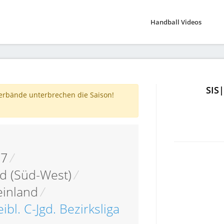
Handball Videos
SIS
verbände unterbrechen die Saison!
17
/
d (Süd-West)
/
einland
/
ibl. C-Jgd. Bezirksliga