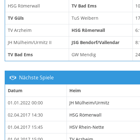
HSG Römerwall
TV Bad Ems
10
TV Güls
TuS Weibern
17
TV Arzheim
HSG Römerwall
6:
JH Mülheim/Urmitz II
JSG Bendorf/Vallendar
8:
TV Bad Ems
GW Mendig
24
Nächste Spiele
Datum
Heim
01.01.2022 00:00
JH Mülheim/Urmitz
02.04.2017 14:30
HSG Römerwall
01.04.2017 15:45
HSV Rhein-Nette
01.04.2017 15:00
TV Arzheim