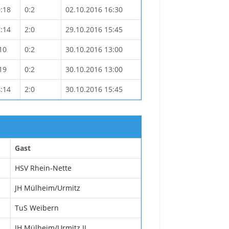
:18
0:2
02.10.2016 16:30
:14
2:0
29.10.2016 15:45
10
0:2
30.10.2016 13:00
19
0:2
30.10.2016 13:00
:14
2:0
30.10.2016 15:45
Gast
HSV Rhein-Nette
JH Mülheim/Urmitz
TuS Weibern
JH Mülheim/Urmitz II