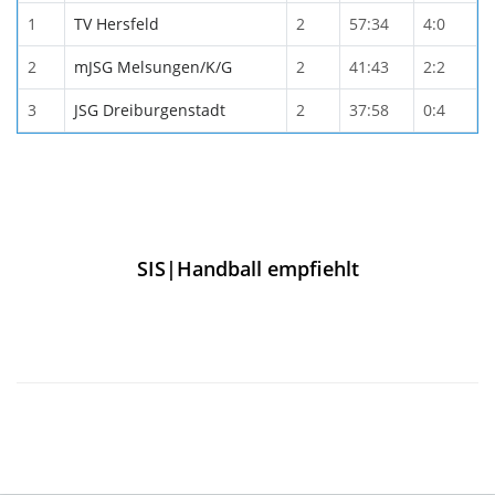
1
TV Hersfeld
2
57:34
4:0
2
mJSG Melsungen/K/G
2
41:43
2:2
3
JSG Dreiburgenstadt
2
37:58
0:4
SIS|Handball empfiehlt