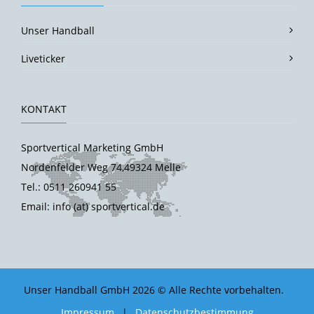
Unser Handball
Liveticker
KONTAKT
Sportvertical Marketing GmbH
Nordenfelder Weg 74,49324 Melle
Tel.: 0511 260941 55
Email: info (at) sportvertical.de
Unser Handball GmbH 2026 © Alle Rechte vorbehalten.
Impressum
|
Datenschutzbestimmung