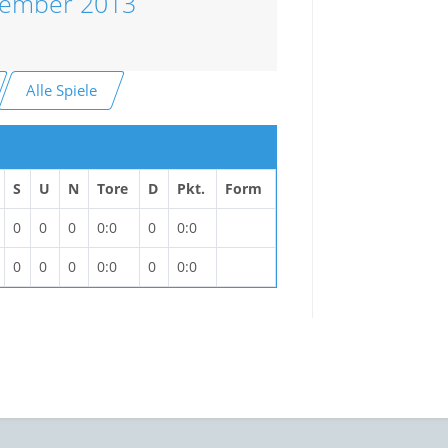
ember 2013
Alle Spiele
S
U
N
Tore
D
Pkt.
Form
0
0
0
0:0
0
0:0
0
0
0
0:0
0
0:0