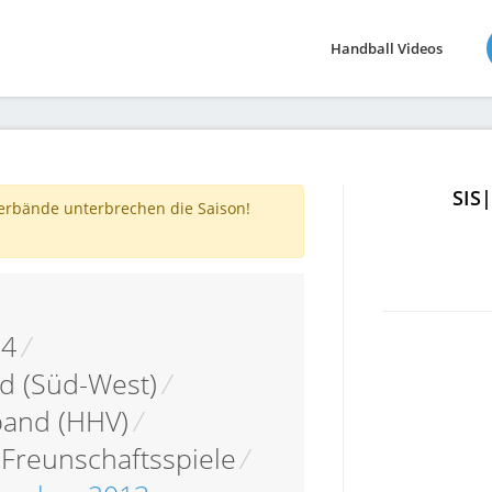
Handball Videos
SIS
verbände unterbrechen die Saison!
14
/
d (Süd-West)
/
band (HHV)
/
 Freunschaftsspiele
/