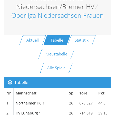
Niedersachsen/Bremer HV
/
Oberliga Niedersachsen Frauen
Aktuell
Tabelle
Statistik
Kreuztabelle
Alle Spiele
Tabelle
Nr
Mannschaft
Sp.
Tore
Pkt.
1
Northeimer HC 1
26
678:527
44:8
2
HV Lüneburg 1
26
714:619
39:13