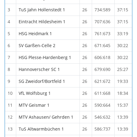
3
TuS Jahn Hollenstedt 1
26
734:589
37:15
4
Eintracht Hildesheim 1
26
707:636
37:15
5
HSG Heidmark 1
26
761:673
33:19
6
SV Garßen-Celle 2
26
671:645
30:22
7
HSG Plesse-Hardenberg 1
26
606:618
30:22
8
Hannoverscher SC 1
26
679:690
25:27
9
SG Zweidorf/Bortfeld 1
26
621:672
19:33
10
VfL Wolfsburg 1
26
611:668
18:34
11
MTV Geismar 1
26
590:664
15:37
12
MTV Ashausen/ Gehrden 1
26
546:632
13:39
13
TuS Altwarmbüchen 1
26
586:737
13:39