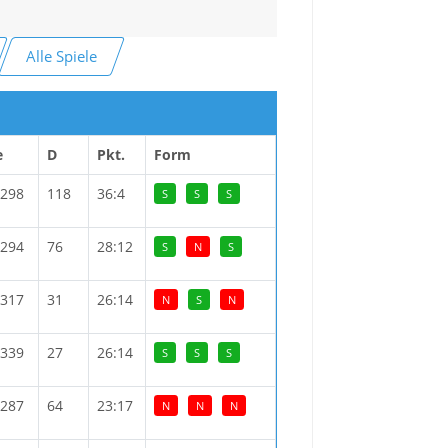
Alle Spiele
e
D
Pkt.
Form
:298
118
36:4
S
S
S
:294
76
28:12
S
N
S
:317
31
26:14
N
S
N
:339
27
26:14
S
S
S
:287
64
23:17
N
N
N