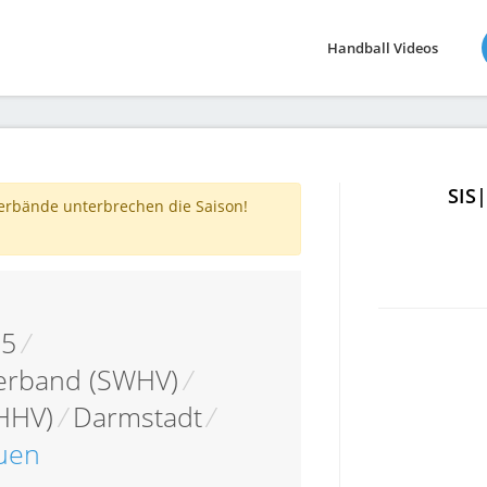
Handball Videos
SIS
verbände unterbrechen die Saison!
05
/
erband (SWHV)
/
HHV)
/
Darmstadt
/
auen