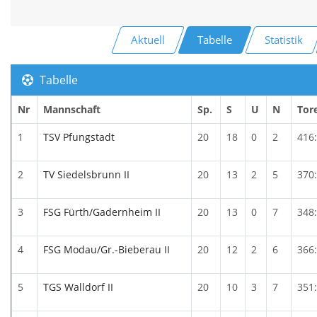
Aktuell
Tabelle
Statistik
Tabelle
Nr
Mannschaft
Sp.
S
U
N
Tor
1
TSV Pfungstadt
20
18
0
2
416
2
TV Siedelsbrunn II
20
13
2
5
370
3
FSG Fürth/Gadernheim II
20
13
0
7
348
4
FSG Modau/Gr.-Bieberau II
20
12
2
6
366
5
TGS Walldorf II
20
10
3
7
351