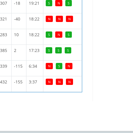
:307
-18
19:21
S
N
S
:321
-40
18:22
N
N
N
:283
10
18:22
S
N
S
:385
2
17:23
S
S
S
:339
-115
6:34
N
S
N
:432
-155
3:37
N
N
N