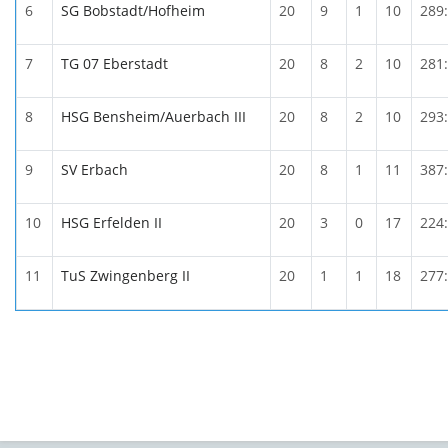
6
SG Bobstadt/Hofheim
20
9
1
10
289
7
TG 07 Eberstadt
20
8
2
10
281
8
HSG Bensheim/Auerbach III
20
8
2
10
293
9
SV Erbach
20
8
1
11
387
10
HSG Erfelden II
20
3
0
17
224
11
TuS Zwingenberg II
20
1
1
18
277