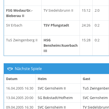
FSG Modau/Gr.-
TV Siedelsbrunn II
15:12
2:0
Bieberau II
SV Erbach
TSV Pfungstadt
24:26
0:2
TuS Zwingenberg II
HSG
15:28
0:2
Bensheim/Auerbach
III
Nächste Spiele
Datum
Heim
Gast
16.04.2005 16:30
SVC Gernsheim II
TuS Zwingenberg
13.04.2005 20:00
SG Bobstadt/Hofheim
SVC Gernsheim I
09.04.2005 16:30
SVC Gernsheim II
TV Siedelsbrunn