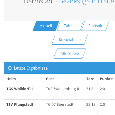
Darmstadt
/
Bezirksliga B Frau
Aktuell
Tabelle
Statistik
Kreuztabelle
Alle Spiele
Letzte Ergebnisse
Heim
Gast
Tore
Punkte
TGS Walldorf II
TuS Zwingenberg II
31:8
2:0
TSV Pfungstadt
TG 07 Eberstadt
23:13
2:0