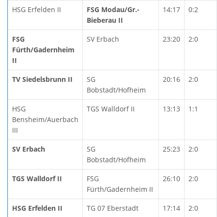
HSG Erfelden II
FSG Modau/Gr.-
14:17
0:2
Bieberau II
FSG
SV Erbach
23:20
2:0
Fürth/Gadernheim
II
TV Siedelsbrunn II
SG
20:16
2:0
Bobstadt/Hofheim
HSG
TGS Walldorf II
13:13
1:1
Bensheim/Auerbach
III
SV Erbach
SG
25:23
2:0
Bobstadt/Hofheim
TGS Walldorf II
FSG
26:10
2:0
Fürth/Gadernheim II
HSG Erfelden II
TG 07 Eberstadt
17:14
2:0