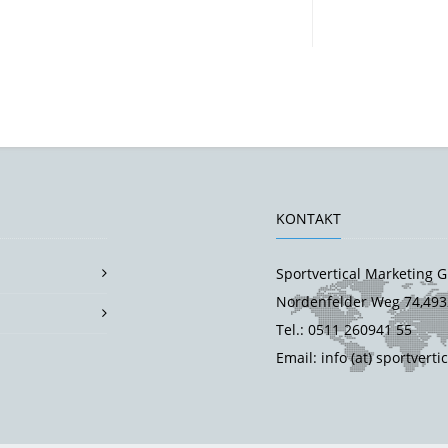
KONTAKT
Sportvertical Marketing
Nordenfelder Weg 74,493
Tel.: 0511 260941 55
Email: info (at) sportverti