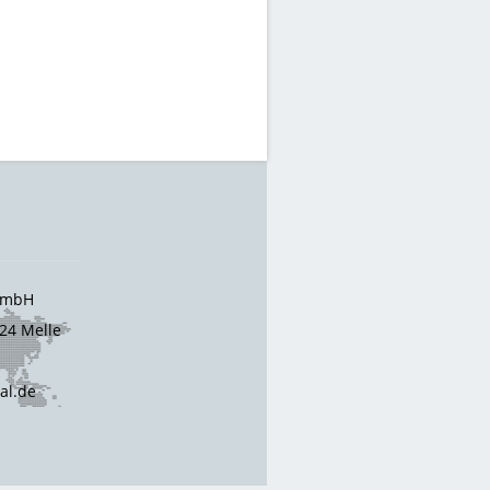
 GmbH
24 Melle
cal.de