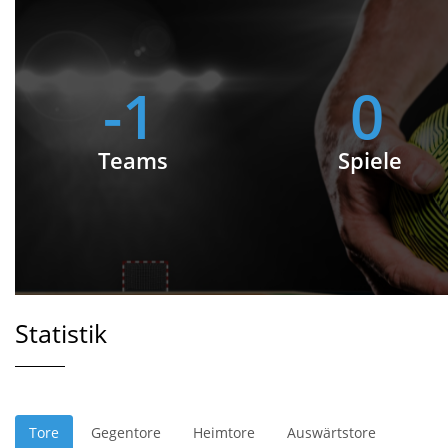
-1
0
Teams
Spiele
Statistik
Tore
Gegentore
Heimtore
Auswärtstore