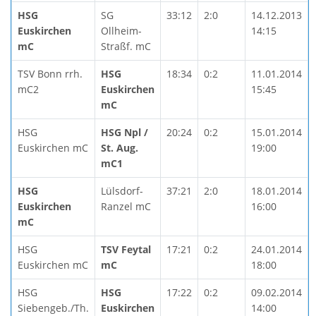
HSG
SG
33:12
2:0
14.12.2013
Euskirchen
Ollheim-
14:15
mC
Straßf. mC
TSV Bonn rrh.
HSG
18:34
0:2
11.01.2014
mC2
Euskirchen
15:45
mC
HSG
HSG Npl /
20:24
0:2
15.01.2014
Euskirchen mC
St. Aug.
19:00
mC1
HSG
Lülsdorf-
37:21
2:0
18.01.2014
Euskirchen
Ranzel mC
16:00
mC
HSG
TSV Feytal
17:21
0:2
24.01.2014
Euskirchen mC
mC
18:00
HSG
HSG
17:22
0:2
09.02.2014
Siebengeb./Th.
Euskirchen
14:00