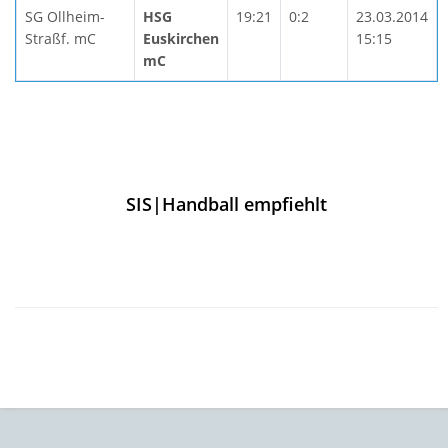
SG Ollheim-
HSG
19:21
0:2
23.03.2014
Straßf. mC
Euskirchen
15:15
mC
SIS|Handball empfiehlt