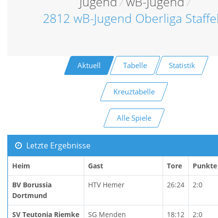
Jugend
/
wB-Jugend
/
2812 wB-Jugend Oberliga Staffe
Aktuell
Tabelle
Statistik
Kreuztabelle
Alle Spiele
Letzte Ergebnisse
Heim
Gast
Tore
Punkte
BV Borussia
HTV Hemer
26:24
2:0
Dortmund
SV Teutonia Riemke
SG Menden
18:12
2:0