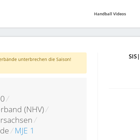
Handball Videos
SIS
verbände unterbrechen die Saison!
10
/
erband (NHV)
/
ersachsen
/
ade
/
MJE 1