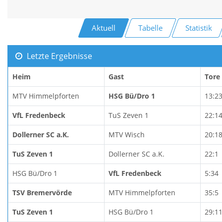
Aktuell
Tabelle
Statistik
Letzte Ergebnisse
Heim
Gast
Tore
MTV Himmelpforten
HSG Bü/Dro 1
13:2
VfL Fredenbeck
TuS Zeven 1
22:1
Dollerner SC a.K.
MTV Wisch
20:1
TuS Zeven 1
Dollerner SC a.K.
22:1
HSG Bü/Dro 1
VfL Fredenbeck
5:34
TSV Bremervörde
MTV Himmelpforten
35:5
TuS Zeven 1
HSG Bü/Dro 1
29:1