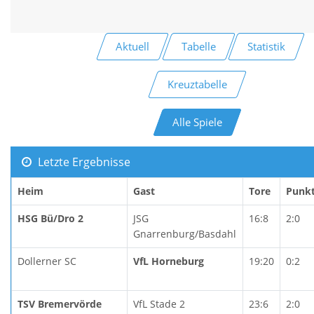
Aktuell
Tabelle
Statistik
Kreuztabelle
Alle Spiele
Letzte Ergebnisse
Heim
Gast
Tore
Punk
HSG Bü/Dro 2
JSG
16:8
2:0
Gnarrenburg/Basdahl
Dollerner SC
VfL Horneburg
19:20
0:2
TSV Bremervörde
VfL Stade 2
23:6
2:0