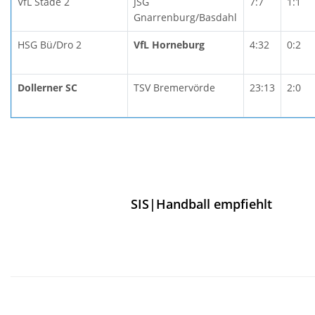
VfL Stade 2
JSG
7:7
1:1
Gnarrenburg/Basdahl
HSG Bü/Dro 2
VfL Horneburg
4:32
0:2
Dollerner SC
TSV Bremervörde
23:13
2:0
SIS|Handball empfiehlt