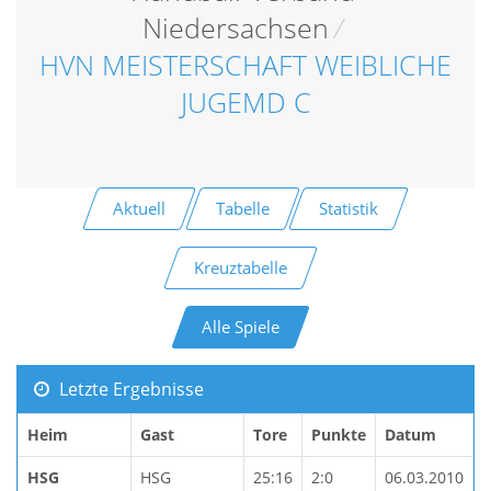
Niedersachsen
/
HVN MEISTERSCHAFT WEIBLICHE
JUGEMD C
Aktuell
Tabelle
Statistik
Kreuztabelle
Alle Spiele
Letzte Ergebnisse
Heim
Gast
Tore
Punkte
Datum
HSG
HSG
25:16
2:0
06.03.2010