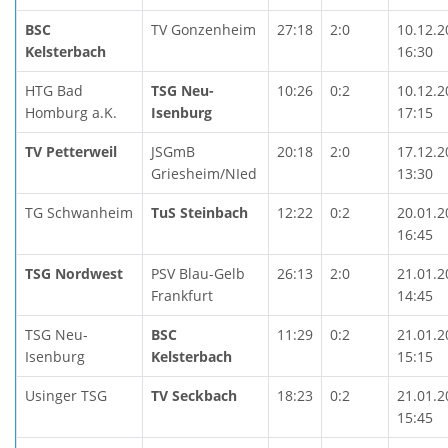
BSC
TV Gonzenheim
27:18
2:0
10.12.2
Kelsterbach
16:30
HTG Bad
TSG Neu-
10:26
0:2
10.12.2
Homburg a.K.
Isenburg
17:15
TV Petterweil
JSGmB
20:18
2:0
17.12.2
Griesheim/NIed
13:30
TG Schwanheim
TuS Steinbach
12:22
0:2
20.01.2
16:45
TSG Nordwest
PSV Blau-Gelb
26:13
2:0
21.01.2
Frankfurt
14:45
TSG Neu-
BSC
11:29
0:2
21.01.2
Isenburg
Kelsterbach
15:15
Usinger TSG
TV Seckbach
18:23
0:2
21.01.2
15:45