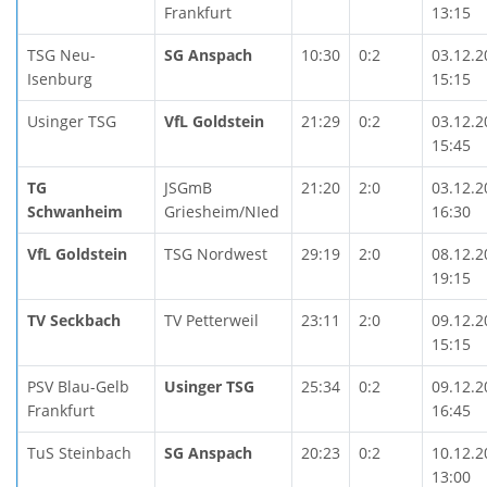
Frankfurt
13:15
TSG Neu-
SG Anspach
10:30
0:2
03.12.2
Isenburg
15:15
Usinger TSG
VfL Goldstein
21:29
0:2
03.12.2
15:45
TG
JSGmB
21:20
2:0
03.12.2
Schwanheim
Griesheim/NIed
16:30
VfL Goldstein
TSG Nordwest
29:19
2:0
08.12.2
19:15
TV Seckbach
TV Petterweil
23:11
2:0
09.12.2
15:15
PSV Blau-Gelb
Usinger TSG
25:34
0:2
09.12.2
Frankfurt
16:45
TuS Steinbach
SG Anspach
20:23
0:2
10.12.2
13:00