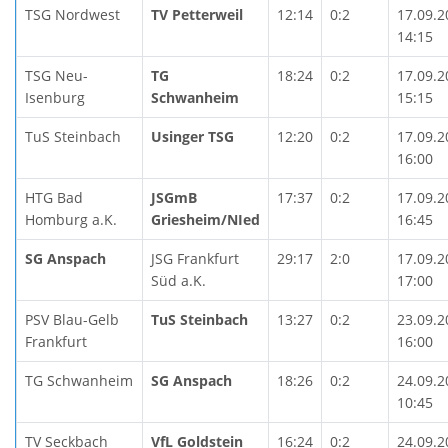
TSG Nordwest
TV Petterweil
12:14
0:2
17.09.2
14:15
TSG Neu-
TG
18:24
0:2
17.09.2
Isenburg
Schwanheim
15:15
TuS Steinbach
Usinger TSG
12:20
0:2
17.09.2
16:00
HTG Bad
JSGmB
17:37
0:2
17.09.2
Homburg a.K.
Griesheim/NIed
16:45
SG Anspach
JSG Frankfurt
29:17
2:0
17.09.2
Süd a.K.
17:00
PSV Blau-Gelb
TuS Steinbach
13:27
0:2
23.09.2
Frankfurt
16:00
TG Schwanheim
SG Anspach
18:26
0:2
24.09.2
10:45
TV Seckbach
VfL Goldstein
16:24
0:2
24.09.2