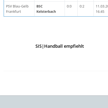
PSV Blau-Gelb
BSC
0:0
0:2
11.03.2
Frankfurt
Kelsterbach
16:45
SIS|Handball empfiehlt