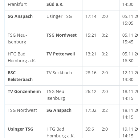
Frankfurt
Süd a.K.
14:30
SG Anspach
Usinger TSG
17:14
2:0
05.11.2
15:05
TSG Neu-
TSG Nordwest
15:21
0:2
05.11.2
Isenburg
15:45
HTG Bad
TV Petterweil
13:21
0:2
05.11.2
Homburg a.K.
16:30
BSC
TV Seckbach
28:16
2:0
12.11.2
Kelsterbach
13:30
TV Gonzenheim
TSG Neu-
26:12
2:0
18.11.2
Isenburg
14:15
TSG Nordwest
SG Anspach
17:32
0:2
18.11.2
14:15
Usinger TSG
HTG Bad
35:6
2:0
19.11.2
Homburg a.K.
14:15