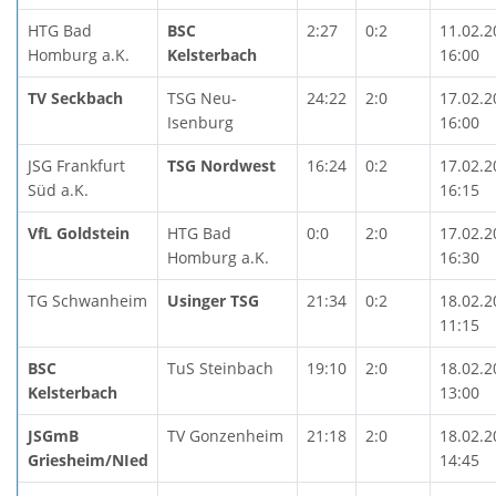
HTG Bad
BSC
2:27
0:2
11.02.2
Homburg a.K.
Kelsterbach
16:00
TV Seckbach
TSG Neu-
24:22
2:0
17.02.2
Isenburg
16:00
JSG Frankfurt
TSG Nordwest
16:24
0:2
17.02.2
Süd a.K.
16:15
VfL Goldstein
HTG Bad
0:0
2:0
17.02.2
Homburg a.K.
16:30
TG Schwanheim
Usinger TSG
21:34
0:2
18.02.2
11:15
BSC
TuS Steinbach
19:10
2:0
18.02.2
Kelsterbach
13:00
JSGmB
TV Gonzenheim
21:18
2:0
18.02.2
Griesheim/NIed
14:45