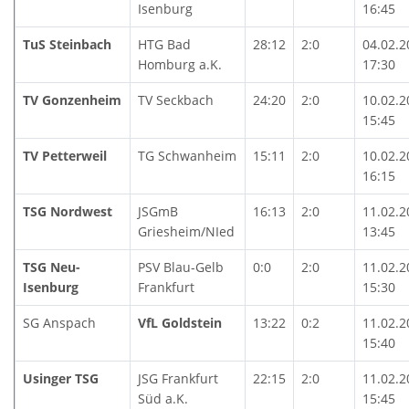
Isenburg
16:45
TuS Steinbach
HTG Bad
28:12
2:0
04.02.2
Homburg a.K.
17:30
TV Gonzenheim
TV Seckbach
24:20
2:0
10.02.2
15:45
TV Petterweil
TG Schwanheim
15:11
2:0
10.02.2
16:15
TSG Nordwest
JSGmB
16:13
2:0
11.02.2
Griesheim/NIed
13:45
TSG Neu-
PSV Blau-Gelb
0:0
2:0
11.02.2
Isenburg
Frankfurt
15:30
SG Anspach
VfL Goldstein
13:22
0:2
11.02.2
15:40
Usinger TSG
JSG Frankfurt
22:15
2:0
11.02.2
Süd a.K.
15:45