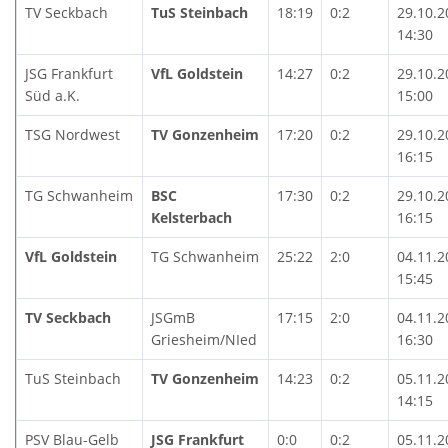
TV Seckbach
TuS Steinbach
18:19
0:2
29.10.2
14:30
JSG Frankfurt
VfL Goldstein
14:27
0:2
29.10.2
Süd a.K.
15:00
TSG Nordwest
TV Gonzenheim
17:20
0:2
29.10.2
16:15
TG Schwanheim
BSC
17:30
0:2
29.10.2
Kelsterbach
16:15
VfL Goldstein
TG Schwanheim
25:22
2:0
04.11.2
15:45
TV Seckbach
JSGmB
17:15
2:0
04.11.2
Griesheim/NIed
16:30
TuS Steinbach
TV Gonzenheim
14:23
0:2
05.11.2
14:15
PSV Blau-Gelb
JSG Frankfurt
0:0
0:2
05.11.2