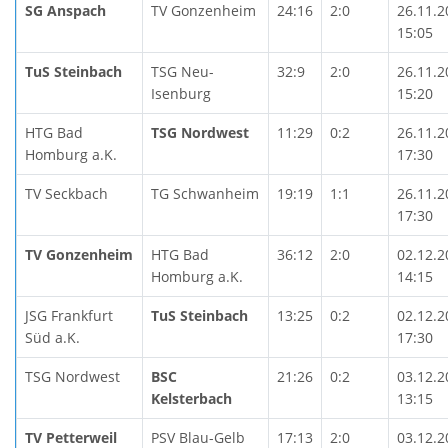
SG Anspach
TV Gonzenheim
24:16
2:0
26.11.2
15:05
TuS Steinbach
TSG Neu-
32:9
2:0
26.11.2
Isenburg
15:20
HTG Bad
TSG Nordwest
11:29
0:2
26.11.2
Homburg a.K.
17:30
TV Seckbach
TG Schwanheim
19:19
1:1
26.11.2
17:30
TV Gonzenheim
HTG Bad
36:12
2:0
02.12.2
Homburg a.K.
14:15
JSG Frankfurt
TuS Steinbach
13:25
0:2
02.12.2
Süd a.K.
17:30
TSG Nordwest
BSC
21:26
0:2
03.12.2
Kelsterbach
13:15
TV Petterweil
PSV Blau-Gelb
17:13
2:0
03.12.2