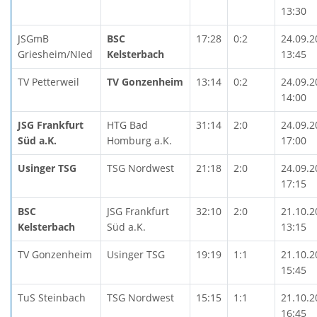
13:30
JSGmB
BSC
17:28
0:2
24.09.2
Griesheim/NIed
Kelsterbach
13:45
TV Petterweil
TV Gonzenheim
13:14
0:2
24.09.2
14:00
JSG Frankfurt
HTG Bad
31:14
2:0
24.09.2
Süd a.K.
Homburg a.K.
17:00
Usinger TSG
TSG Nordwest
21:18
2:0
24.09.2
17:15
BSC
JSG Frankfurt
32:10
2:0
21.10.2
Kelsterbach
Süd a.K.
13:15
TV Gonzenheim
Usinger TSG
19:19
1:1
21.10.2
15:45
TuS Steinbach
TSG Nordwest
15:15
1:1
21.10.2
16:45