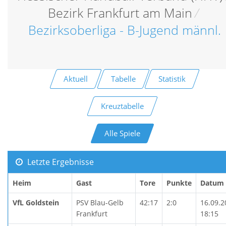
Bezirk Frankfurt am Main
/
Bezirksoberliga - B-Jugend männl.
Aktuell
Tabelle
Statistik
Kreuztabelle
Alle Spiele
Letzte Ergebnisse
Heim
Gast
Tore
Punkte
Datum
VfL Goldstein
PSV Blau-Gelb
42:17
2:0
16.09.2
Frankfurt
18:15