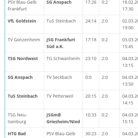
PSV Blau-Gelb
SG Anspach
17:26
0:2
18.02.2
Frankfurt
17:30
VfL Goldstein
TuS Steinbach
24:14
2:0
02.03.2
19:00
TV Gonzenheim
JSG Frankfurt
17:18
0:2
03.03.2
Süd a.K.
15:45
TSG Nordwest
TG Schwanheim
23:10
2:0
04.03.2
13:15
SG Anspach
TV Seckbach
0:0
2:0
04.03.2
13:50
TuS Steinbach
TV Petterweil
20:15
2:0
04.03.2
14:15
TSG Neu-
JSGmB
10:33
0:2
04.03.2
Isenburg
Griesheim/NIed
15:15
HTG Bad
PSV Blau-Gelb
30:23
2:0
04.03.2