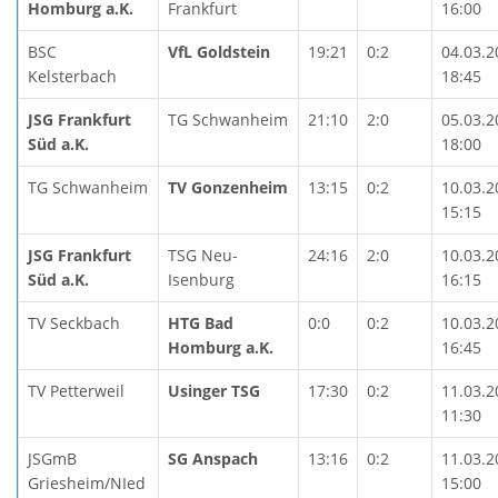
Homburg a.K.
Frankfurt
16:00
BSC
VfL Goldstein
19:21
0:2
04.03.2
Kelsterbach
18:45
JSG Frankfurt
TG Schwanheim
21:10
2:0
05.03.2
Süd a.K.
18:00
TG Schwanheim
TV Gonzenheim
13:15
0:2
10.03.2
15:15
JSG Frankfurt
TSG Neu-
24:16
2:0
10.03.2
Süd a.K.
Isenburg
16:15
TV Seckbach
HTG Bad
0:0
0:2
10.03.2
Homburg a.K.
16:45
TV Petterweil
Usinger TSG
17:30
0:2
11.03.2
11:30
JSGmB
SG Anspach
13:16
0:2
11.03.2
Griesheim/NIed
15:00