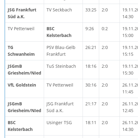
JSG Frankfurt
TV Seckbach
33:25
2:0
19.11.2
Süd a.K.
14:30
TV Petterweil
BSC
9:26
0:2
19.11.2
Kelsterbach
15:00
TG
PSV Blau-Gelb
26:21
2:0
19.11.2
Schwanheim
Frankfurt
15:15
JSGmB
TuS Steinbach
18:16
2:0
19.11.2
Griesheim/NIed
15:30
VfL Goldstein
TV Petterweil
30:16
2:0
26.11.2
11:45
JSGmB
JSG Frankfurt
21:17
2:0
26.11.2
Griesheim/NIed
Süd a.K.
12:45
BSC
Usinger TSG
18:11
2:0
26.11.2
Kelsterbach
14:30