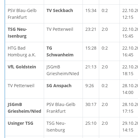
PSV Blau-Gelb
TV Seckbach
15:34
0:2
22.10.2
Frankfurt
12:15
TSG Neu-
TV Petterweil
23:21
2:0
22.10.2
Isenburg
15:45
HTG Bad
TG
15:28
0:2
22.10.2
Homburg a.K.
Schwanheim
16:45
VfL Goldstein
JSGmB
21:13
2:0
22.10.2
Griesheim/NIed
18:15
TV Petterweil
SG Anspach
9:26
0:2
28.10.2
14:00
JSGmB
PSV Blau-Gelb
30:17
2:0
28.10.2
Griesheim/NIed
Frankfurt
17:15
Usinger TSG
TSG Neu-
25:10
2:0
29.10.2
Isenburg
14:15