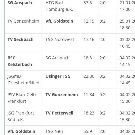
SG Anspach
HTG Bad
37:6
2:0
21.01.2
Homburg a.K.
17:00
TV Gonzenheim
VfL Goldstein
12:15
0:2
25.01.2
18:30
TV Seckbach
TSG Nordwest
17:16
2:0
03.02.2
16:45
BSC
SG Anspach
18:8
2:0
04.02.2
Kelsterbach
14:15
JSGmB
Usinger TSG
22:30
0:2
04.02.2
Griesheim/NIed
14:45
PSV Blau-Gelb
TV Gonzenheim
11:34
0:2
04.02.2
Frankfurt
15:00
JSG Frankfurt
TV Petterweil
18:23
0:2
04.02.2
Süd a.K.
15:30
VfL Goldstein
TSG Neu-
55:9
2:0
04.02.2