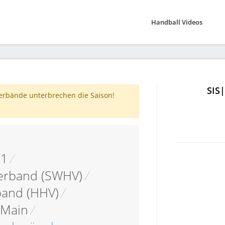
Handball Videos
SIS
verbände unterbrechen die Saison!
01
/
erband (SWHV)
/
band (HHV)
/
 Main
/