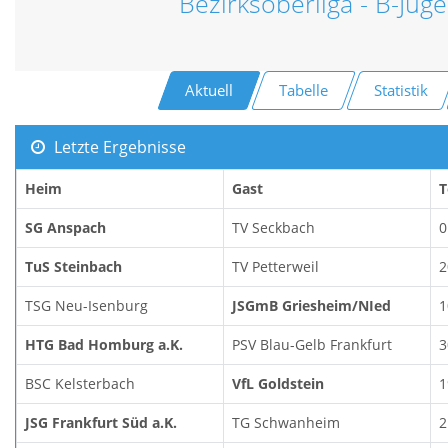
Bezirksoberliga - B-Jug
Aktuell
Tabelle
Statistik
Letzte Ergebnisse
Heim
Gast
T
SG Anspach
TV Seckbach
0
TuS Steinbach
TV Petterweil
2
TSG Neu-Isenburg
JSGmB Griesheim/NIed
1
HTG Bad Homburg a.K.
PSV Blau-Gelb Frankfurt
3
BSC Kelsterbach
VfL Goldstein
1
JSG Frankfurt Süd a.K.
TG Schwanheim
2