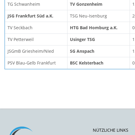
TG Schwanheim
TV Gonzenheim
1
JSG Frankfurt Süd a.K.
TSG Neu-Isenburg
2
TV Seckbach
HTG Bad Homburg a.K.
0
TV Petterweil
Usinger TSG
1
JSGmB Griesheim/NIed
SG Anspach
1
PSV Blau-Gelb Frankfurt
BSC Kelsterbach
0
NÜTZLICHE LINKS