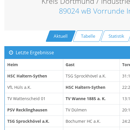
Kreis Dortmund / Industri
89024 wB Vorrunde I
Aktuell
Tabelle
Statistik
Letzte Ergebnisse
Heim
Gast
Tor
HSC Haltern-Sythen
TSG Sprockhövel a.K.
31:
VfL Hüls a.K.
HSC Haltern-Sythen
22:
TV Wattenscheid 01
TV Wanne 1885 a. K.
13:
PSV Recklinghausen
TV Dülmen
20:
TSG Sprockhövel a.K.
Bochumer HC a.K.
24: