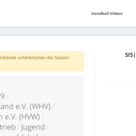
Handball Videos
SIS
verbände unterbrechen die Saison!
19
/
and e.V. (WHV)
/
 e.V. (HVW)
/
trieb
/
Jugend
/