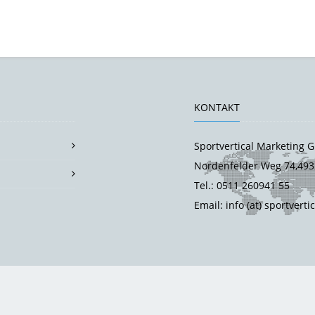
KONTAKT
Sportvertical Marketing
Nordenfelder Weg 74,493
Tel.: 0511 260941 55
Email: info (at) sportverti
essum
|
Datenschutzbestimmung