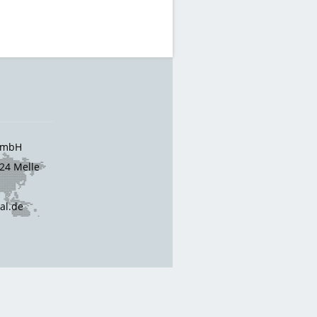
 GmbH
24 Melle
cal.de