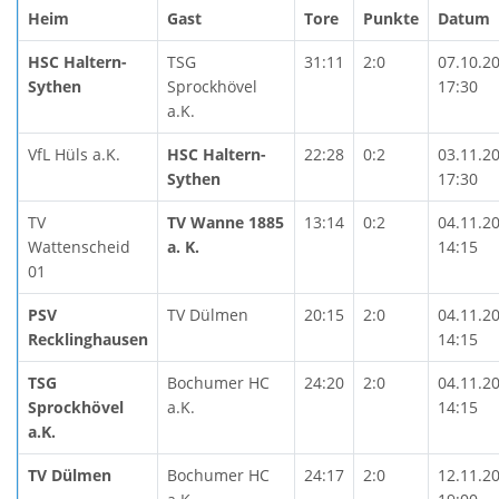
Heim
Gast
Tore
Punkte
Datum
HSC Haltern-
TSG
31:11
2:0
07.10.2
Sythen
Sprockhövel
17:30
a.K.
VfL Hüls a.K.
HSC Haltern-
22:28
0:2
03.11.2
Sythen
17:30
TV
TV Wanne 1885
13:14
0:2
04.11.2
Wattenscheid
a. K.
14:15
01
PSV
TV Dülmen
20:15
2:0
04.11.2
Recklinghausen
14:15
TSG
Bochumer HC
24:20
2:0
04.11.2
Sprockhövel
a.K.
14:15
a.K.
TV Dülmen
Bochumer HC
24:17
2:0
12.11.2