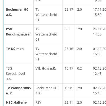
a.K.
19:00
Bochumer HC
TV
28:17
2:0
17.11.2
a.K.
Wattenscheid
15:30
01
PSV
TV
0:0
2:0
24.11.2
Recklinghausen
Wattenscheid
14:30
01
TV Dülmen
TV
26:16
2:0
01.12.2
Wattenscheid
15:30
01
TSG
VfL Hüls a.K.
16:17
0:2
02.12.2
Sprockhövel
12:45
a.K.
TV Wanne 1885
Bochumer HC
16:15
2:0
02.12.2
a. K.
a.K.
15:15
HSC Haltern-
PSV
25:11
2:0
02.12.2