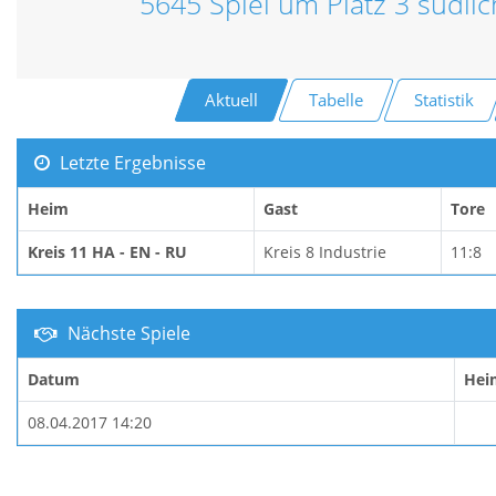
5645 Spiel um Platz 3 südli
Aktuell
Tabelle
Statistik
Letzte Ergebnisse
Heim
Gast
Tore
Kreis 11 HA - EN - RU
Kreis 8 Industrie
11:8
Nächste Spiele
Datum
Hei
08.04.2017 14:20