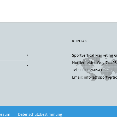
KONTAKT
Sportvertical Marketing
Nordenfelder Weg 74,493
Tel.: 0511 260941 55
Email: info (at) sportverti
essum
|
Datenschutzbestimmung