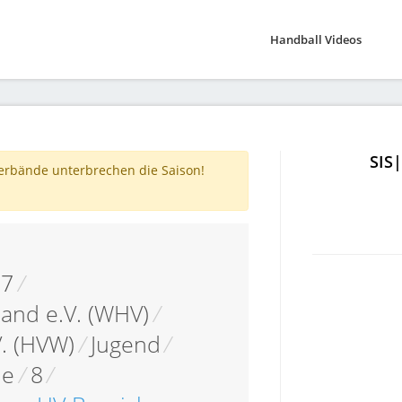
Handball Videos
SIS
verbände unterbrechen die Saison!
17
/
and e.V. (WHV)
/
. (HVW)
/
Jugend
/
le
/
8
/