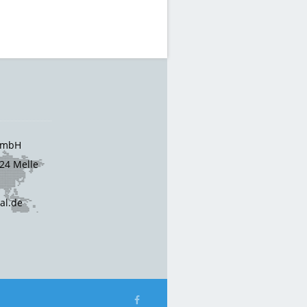
 GmbH
24 Melle
cal.de