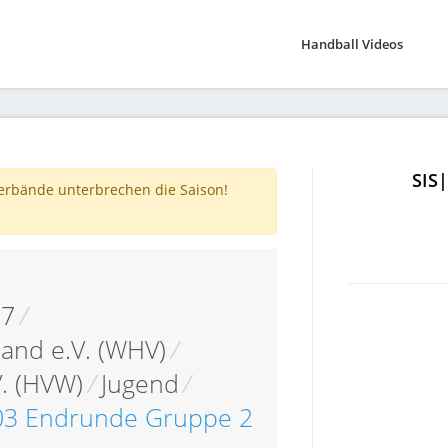
Handball Videos
SIS
verbände unterbrechen die Saison!
17
/
and e.V. (WHV)
/
. (HVW)
/
Jugend
/
03 Endrunde Gruppe 2