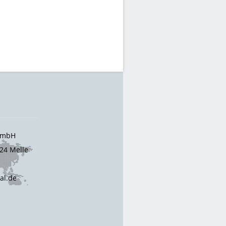
 GmbH
24 Melle
cal.de