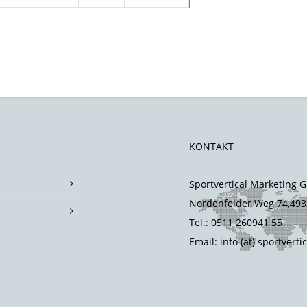
KONTAKT
Sportvertical Marketing
Nordenfelder Weg 74,493
Tel.: 0511 260941 55
Email: info (at) sportverti