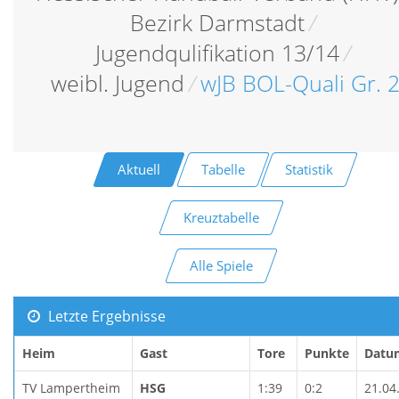
Bezirk Darmstadt
/
Jugendqulifikation 13/14
/
weibl. Jugend
/
wJB BOL-Quali Gr. 
Aktuell
Tabelle
Statistik
Kreuztabelle
Alle Spiele
Letzte Ergebnisse
Heim
Gast
Tore
Punkte
Datu
TV Lampertheim
HSG
1:39
0:2
21.04