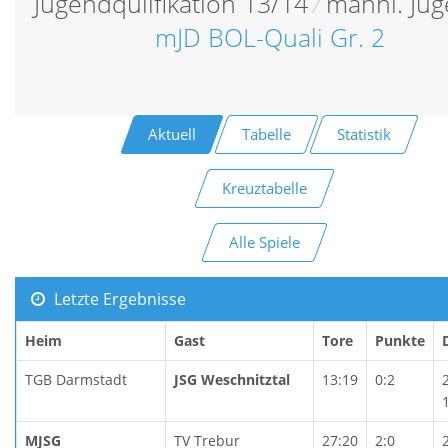
Jugendqulifikation 13/14
/
männl. Ju
mJD BOL-Quali Gr. 2
Aktuell
Tabelle
Statistik
Kreuztabelle
Alle Spiele
Letzte Ergebnisse
Heim
Gast
Tore
Punkte
TGB Darmstadt
JSG Weschnitztal
13:19
0:2
MJSG
TV Trebur
27:20
2:0