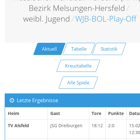
Bezirk Melsungen-Hersfeld
/
weibl. Jugend
/
WJB-BOL-Play-Off
Aktuell
Tabelle
Statistik
Kreuztabelle
Alle Spiele
Letzte Ergebnisse
Heim
Gast
Tore
Punkte
Dat
TV Alsfeld
JSG Dreiburgen
18:12
2:0
15.0
12:3