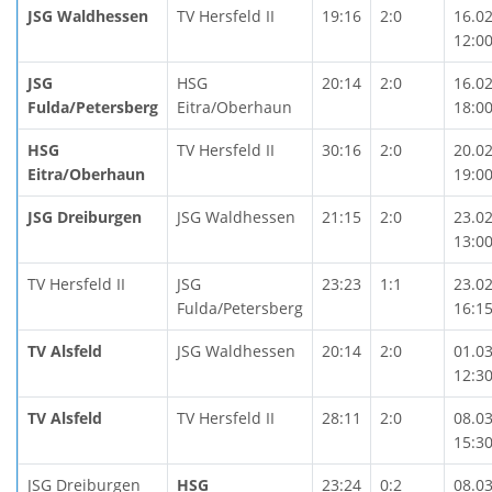
JSG Waldhessen
TV Hersfeld II
19:16
2:0
16.0
12:0
JSG
HSG
20:14
2:0
16.0
Fulda/Petersberg
Eitra/Oberhaun
18:0
HSG
TV Hersfeld II
30:16
2:0
20.0
Eitra/Oberhaun
19:0
JSG Dreiburgen
JSG Waldhessen
21:15
2:0
23.0
13:0
TV Hersfeld II
JSG
23:23
1:1
23.0
Fulda/Petersberg
16:1
TV Alsfeld
JSG Waldhessen
20:14
2:0
01.0
12:3
TV Alsfeld
TV Hersfeld II
28:11
2:0
08.0
15:3
JSG Dreiburgen
HSG
23:24
0:2
08.0