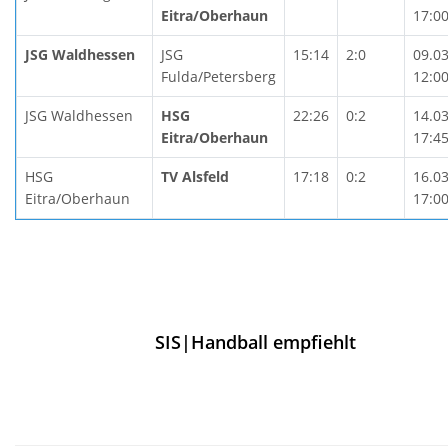
Eitra/Oberhaun
17:0
JSG Waldhessen
JSG
15:14
2:0
09.0
Fulda/Petersberg
12:0
JSG Waldhessen
HSG
22:26
0:2
14.0
Eitra/Oberhaun
17:4
HSG
TV Alsfeld
17:18
0:2
16.0
Eitra/Oberhaun
17:0
SIS|Handball empfiehlt