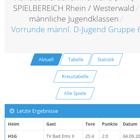
SPIELBEREICH Rhein / Westerwald
/
männliche Jugendklassen
/
Vorrunde männl. D-Jugend Gruppe 
Aktuell
Tabelle
Statistik
Kreuztabelle
Alle Spiele
Letzte Ergebnisse
Heim
Gast
Tore
Punkte
Datum
HSG
TV Bad Ems II
25:4
2:0
04.09.2