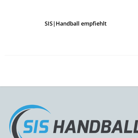
SIS|Handball empfiehlt