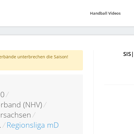
Handball Videos
SIS
verbände unterbrechen die Saison!
10
/
erband (NHV)
/
ersachsen
/
.
/
Regionsliga mD