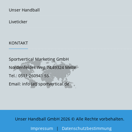
Unser Handball
Liveticker
KONTAKT
Sportvertical Marketing GmbH
Nordenfelder Weg 74,49324 Melle
Tel.: 0511 260941 55
Email: info (at) sportvertical.de
Unser Handball GmbH 2026 © Alle Rechte vorbehalten.
Impressum
|
Datenschutzbestimmung