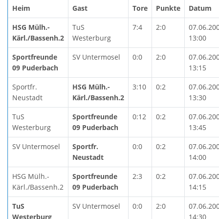
Heim
Gast
Tore
Punkte
Datum
HSG Mülh.-
TuS
7:4
2:0
07.06.20
Kärl./Bassenh.2
Westerburg
13:00
Sportfreunde
SV Untermosel
0:0
2:0
07.06.20
09 Puderbach
13:15
Sportfr.
HSG Mülh.-
3:10
0:2
07.06.20
Neustadt
Kärl./Bassenh.2
13:30
TuS
Sportfreunde
0:12
0:2
07.06.20
Westerburg
09 Puderbach
13:45
SV Untermosel
Sportfr.
0:0
0:2
07.06.20
Neustadt
14:00
HSG Mülh.-
Sportfreunde
2:3
0:2
07.06.20
Kärl./Bassenh.2
09 Puderbach
14:15
TuS
SV Untermosel
0:0
2:0
07.06.20
Westerburg
14:30