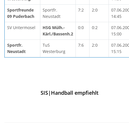
Sportfreunde
Sportfr.
7:2
2:0
07.06.20
09 Puderbach
Neustadt
14:45
SV Untermosel
HSG Mülh.-
0:0
0:2
07.06.20
Kärl./Bassenh.2
15:00
Sportfr.
TuS
7:6
2:0
07.06.20
Neustadt
Westerburg
15:15
SIS|Handball empfiehlt