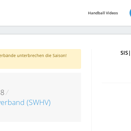
Handball Videos
SIS
verbände unterbrechen die Saison!
08
/
verband (SWHV)