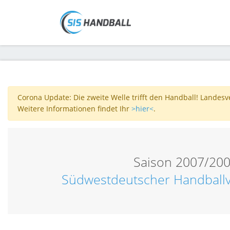
Corona Update: Die zweite Welle trifft den Handball! Landes
Weitere Informationen findet Ihr
>hier<
.
Saison 2007/20
Südwestdeutscher Handball