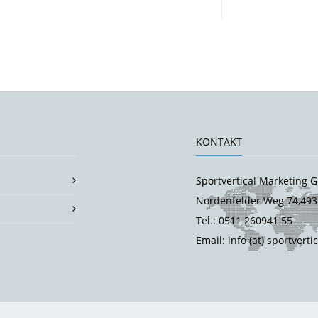
KONTAKT
Sportvertical Marketing
Nordenfelder Weg 74,493
Tel.: 0511 260941 55
Email: info (at) sportverti