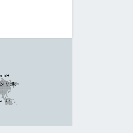
 GmbH
24 Melle
cal.de