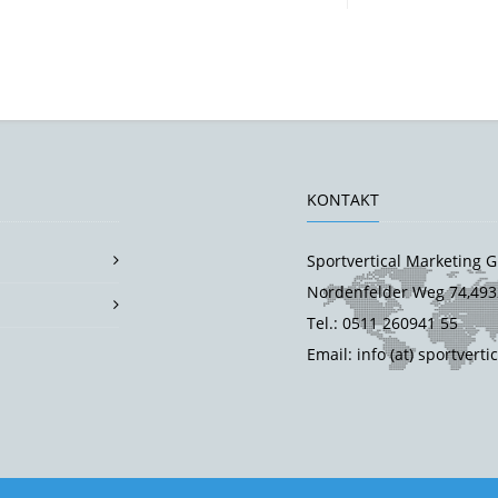
KONTAKT
Sportvertical Marketing
Nordenfelder Weg 74,493
Tel.: 0511 260941 55
Email: info (at) sportverti