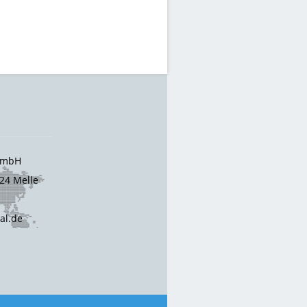
 GmbH
24 Melle
cal.de