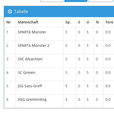
Tabelle
Nr
Mannschaft
Sp.
S
U
N
Tore
1
SPARTA Münster
5
0
5
0
0:0
2
SPARTA Münster 2
5
0
5
0
0:0
3
SVC Albachten
5
0
5
0
0:0
4
SC Greven
5
0
5
0
0:0
5
JSG Sass-Greff
5
0
5
0
0:0
6
HSG Gremm/Ang
5
0
5
0
0:0