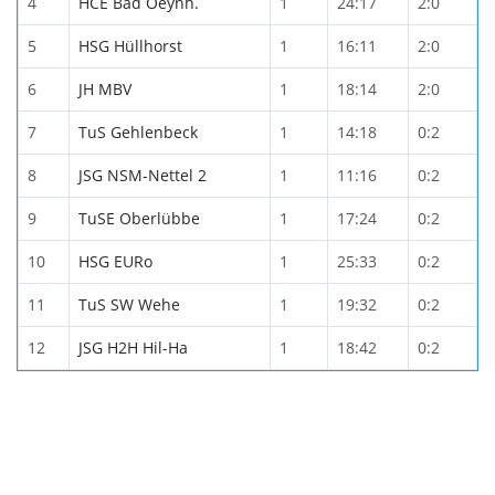
4
HCE Bad Oeynh.
1
24:17
2:0
5
HSG Hüllhorst
1
16:11
2:0
6
JH MBV
1
18:14
2:0
7
TuS Gehlenbeck
1
14:18
0:2
8
JSG NSM-Nettel 2
1
11:16
0:2
9
TuSE Oberlübbe
1
17:24
0:2
10
HSG EURo
1
25:33
0:2
11
TuS SW Wehe
1
19:32
0:2
12
JSG H2H Hil-Ha
1
18:42
0:2