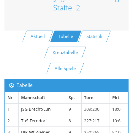
Staffel 2
Aktuell
Tabelle
Statistik
Kreuztabelle
Alle Spiele
Tabelle
Nr
Mannschaft
Sp.
Tore
Pkt.
1
JSG Brecht/Lün
9
309:200
18:0
2
TuS Ferndorf
8
227:217
10:6
3
DJK Wf Welper
9
250:265
8:10