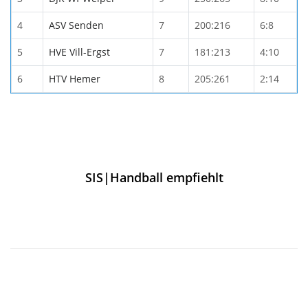
4
ASV Senden
7
200:216
6:8
5
HVE Vill-Ergst
7
181:213
4:10
6
HTV Hemer
8
205:261
2:14
SIS|Handball empfiehlt