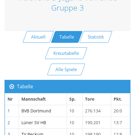
Gruppe 3
Aktuell
Tabelle
Statistik
Kreuztabelle
Alle Spiele
Tabelle
Nr
Mannschaft
Sp.
Tore
Pkt.
1
BVB Dortmund
10
276:134
20:0
2
Lüner SV HB
10
190:201
13:7
3
TV Beckum
10
198:190
12:8