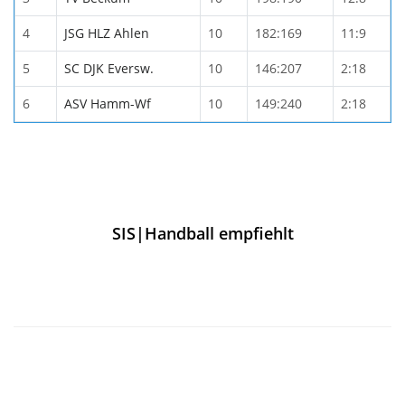
4
JSG HLZ Ahlen
10
182:169
11:9
5
SC DJK Eversw.
10
146:207
2:18
6
ASV Hamm-Wf
10
149:240
2:18
SIS|Handball empfiehlt