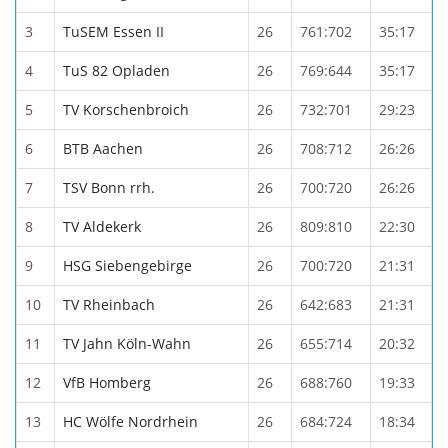
3
TuSEM Essen II
26
761:702
35:17
4
TuS 82 Opladen
26
769:644
35:17
5
TV Korschenbroich
26
732:701
29:23
6
BTB Aachen
26
708:712
26:26
7
TSV Bonn rrh.
26
700:720
26:26
8
TV Aldekerk
26
809:810
22:30
9
HSG Siebengebirge
26
700:720
21:31
10
TV Rheinbach
26
642:683
21:31
11
TV Jahn Köln-Wahn
26
655:714
20:32
12
VfB Homberg
26
688:760
19:33
13
HC Wölfe Nordrhein
26
684:724
18:34