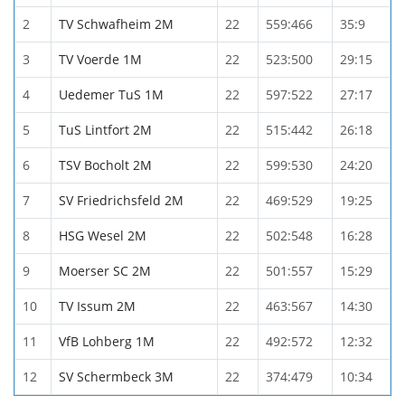
2
TV Schwafheim 2M
22
559:466
35:9
3
TV Voerde 1M
22
523:500
29:15
4
Uedemer TuS 1M
22
597:522
27:17
5
TuS Lintfort 2M
22
515:442
26:18
6
TSV Bocholt 2M
22
599:530
24:20
7
SV Friedrichsfeld 2M
22
469:529
19:25
8
HSG Wesel 2M
22
502:548
16:28
9
Moerser SC 2M
22
501:557
15:29
10
TV Issum 2M
22
463:567
14:30
11
VfB Lohberg 1M
22
492:572
12:32
12
SV Schermbeck 3M
22
374:479
10:34