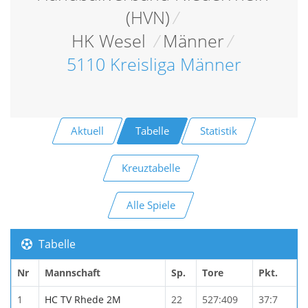
(HVN)
/
HK Wesel
/
Männer
/
5110 Kreisliga Männer
Aktuell
Tabelle
Statistik
Kreuztabelle
Alle Spiele
Tabelle
Nr
Mannschaft
Sp.
Tore
Pkt.
1
HC TV Rhede 2M
22
527:409
37:7