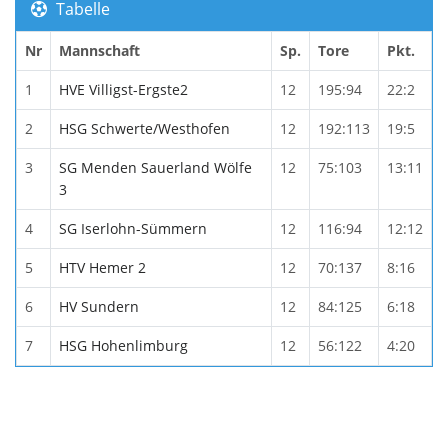
Tabelle
Nr
Mannschaft
Sp.
Tore
Pkt.
1
HVE Villigst-Ergste2
12
195:94
22:2
2
HSG Schwerte/Westhofen
12
192:113
19:5
3
SG Menden Sauerland Wölfe
12
75:103
13:11
3
4
SG Iserlohn-Sümmern
12
116:94
12:12
5
HTV Hemer 2
12
70:137
8:16
6
HV Sundern
12
84:125
6:18
7
HSG Hohenlimburg
12
56:122
4:20