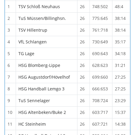
1
TSV Schloß Neuhaus
26
748:502
48:4
2
TuS Müssen/Billinghsn.
26
775:645
38:14
3
TSV Hillentrup
26
761:718
38:14
4
VfL Schlangen
26
730:649
35:17
5
TG Lage
26
690:643
34:18
6
HSG Blomberg-Lippe
26
628:623
31:21
7
HSG Augustdorf/Hövelhof
26
699:660
27:25
8
HSG Handball Lemgo 3
26
666:653
27:25
9
TuS Sennelager
26
708:724
23:29
10
HSG Altenbeken/Buke 2
26
603:717
15:37
11
HC Steinheim
26
607:721
14:38