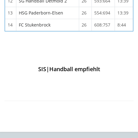
12
SG Handball Detmold 2
26
593:664
13:39
13
HSG Paderborn-Elsen
26
554:694
13:39
14
FC Stukenbrock
26
608:757
8:44
SIS|Handball empfiehlt