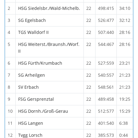
2
HSG Siedelsbr./Wald-Michelb.
22
498:415
34:10
3
SG Egelsbach
22
526:477
32:12
4
TGS Walldorf II
22
507:440
28:16
5
HSG Weiterst./Braunsh./Worf.
22
544:467
28:16
II
6
HSG Fürth/Krumbach
22
527:559
23:21
7
SG Arheilgen
22
540:557
21:23
8
SV Erbach
22
548:561
21:23
9
FSG Gersprenztal
22
489:458
19:25
10
HSG Dornh./Groß-Gerau
22
512:577
15:29
11
HSG Langen
22
401:540
6:38
12
Tvgg Lorsch
22
385:573
0:44